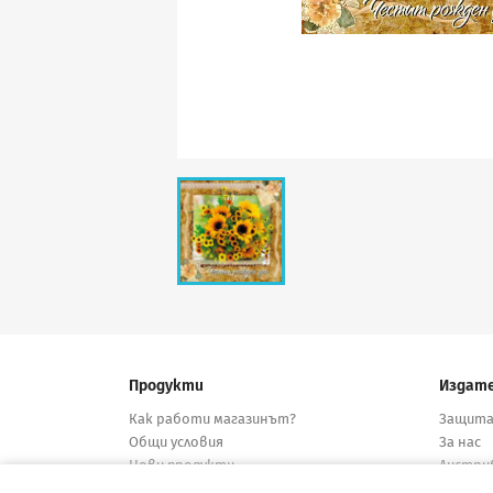
Продукти
Издат
Как работи магазинът?
Защита
Общи условия
За нас
Нови продукти
Дистри
Намалени
Конта