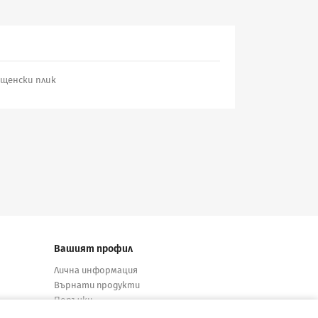
пощенски плик
Вашият профил
Лична информация
Върнати продукти
Поръчки
Кредитни известия