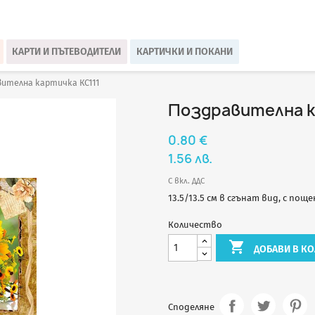
КАРТИ И ПЪТЕВОДИТЕЛИ
КАРТИЧКИ И ПОКАНИ
ителна картичка КС111
Поздравителна к
0.80 €
1.56 лв.
С вкл. ДДС
13.5/13.5 см в сгънат вид, с пощ
Количество

ДОБАВИ В КО
Споделяне