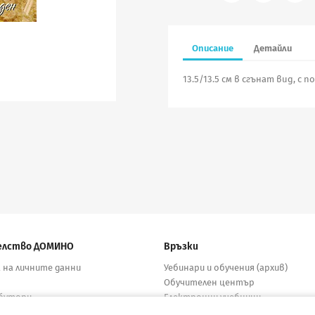
Описание
Детайли
13.5/13.5 см в сгънат вид, с 
елство ДОМИНО
Връзки
 на личните данни
Уебинари и обучения (архив)
Обучителен център
бутори
Електронни учебници
кти
Материали за учители