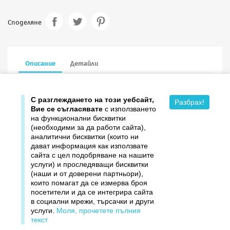
Споделяне
Описание
Детайли
13.5/13.5 см в сгънат вид, с пощенски плик
С разглеждането на този уебсайт,
Разбрах!
Вие се съгласявате
с използването
на функционални бисквитки
(необходими за да работи сайта),
аналитични бисквитки (които ни
дават информация как използвате

Продукти
сайта с цел подобряване на нашите
услуги) и проследяващи бисквитки

Издателство ДОМИНО
(наши и от доверени партньори),
които помагат да се измерва броя
посетители и да се интегрира сайта

Връзки
в социални мрежи, търсачки и други
услуги.
Моля, прочетете пълния

Вашият профил
текст