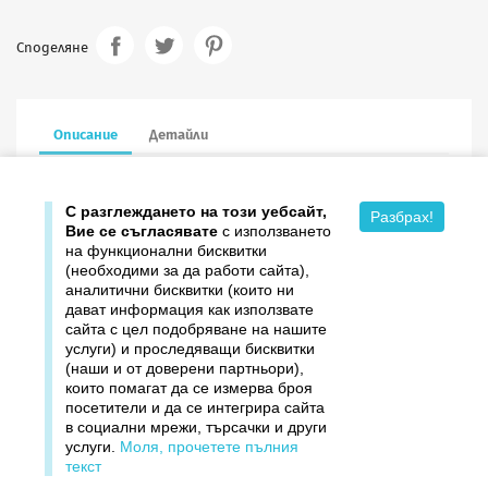
Споделяне
Описание
Детайли
13.5/13.5 см в сгънат вид, с пощенски плик
С разглеждането на този уебсайт,
Разбрах!
Вие се съгласявате
с използването
на функционални бисквитки
(необходими за да работи сайта),
аналитични бисквитки (които ни
дават информация как използвате

Продукти
сайта с цел подобряване на нашите
услуги) и проследяващи бисквитки

Издателство ДОМИНО
(наши и от доверени партньори),
които помагат да се измерва броя
посетители и да се интегрира сайта

Връзки
в социални мрежи, търсачки и други
услуги.
Моля, прочетете пълния

Вашият профил
текст