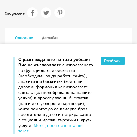
Споделяне
Описание
Детайли
16.6/16.6 см в сгънат вид, с пощенски плик, голд печат
С разглеждането на този уебсайт,
Разбрах!
Вие се съгласявате
с използването
на функционални бисквитки
(необходими за да работи сайта),
аналитични бисквитки (които ни
дават информация как използвате

Продукти
сайта с цел подобряване на нашите
услуги) и проследяващи бисквитки

Издателство ДОМИНО
(наши и от доверени партньори),
които помагат да се измерва броя
посетители и да се интегрира сайта

Връзки
в социални мрежи, търсачки и други
услуги.
Моля, прочетете пълния

Вашият профил
текст