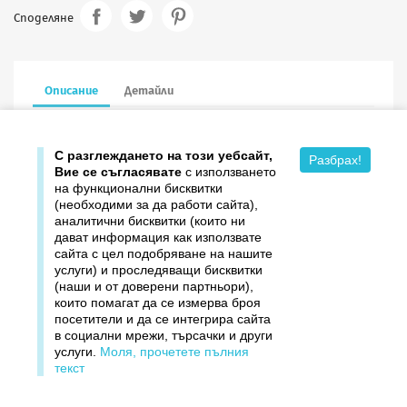
Споделяне
Описание
Детайли
13.5/13.5 см в сгънат вид, с пощенски плик
С разглеждането на този уебсайт,
Разбрах!
Вие се съгласявате
с използването
на функционални бисквитки
(необходими за да работи сайта),
аналитични бисквитки (които ни
дават информация как използвате

Продукти
сайта с цел подобряване на нашите
услуги) и проследяващи бисквитки

Издателство ДОМИНО
(наши и от доверени партньори),
които помагат да се измерва броя
посетители и да се интегрира сайта

Връзки
в социални мрежи, търсачки и други
услуги.
Моля, прочетете пълния

Вашият профил
текст
©1997–2026 Домино. Всички права запазени.