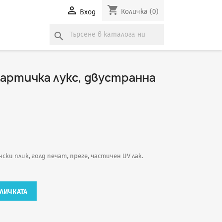
shopping_cart

Количка
(0)
Вход
search
артичка лукс, двустранна
нски плик, голд печат, преге, частичен UV лак.
ЛИЧКАТА