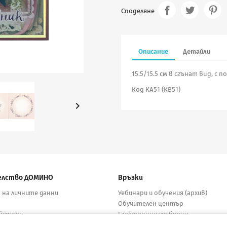
Споделяне
Описание
Детайли
15.5/15.5 см в сгънат вид, с 
Код КА51 (КВ51)

елство ДОМИНО
Връзки
 на личните данни
Уебинари и обучения (архив)
Обучителен център
бутори
Електронни учебници
кти
Материали за учители