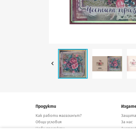

Продукти
Издат
Как работи магазинът?
Защита
Общи условия
За нас
Нови продукти
Дистри
Намалени
Конта