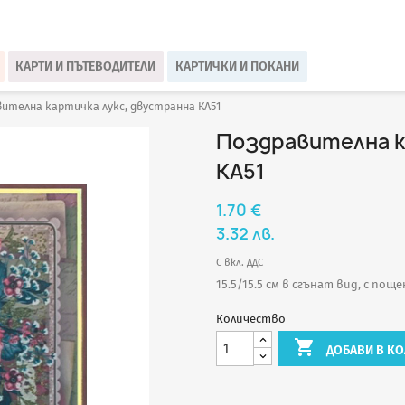
КАРТИ И ПЪТЕВОДИТЕЛИ
КАРТИЧКИ И ПОКАНИ
ителна картичка лукс, двустранна КА51
Поздравителна к
КА51
1.70 €
3.32 лв.
С вкл. ДДС
15.5/15.5 см в сгънат вид, с поще
Количество

ДОБАВИ В КО