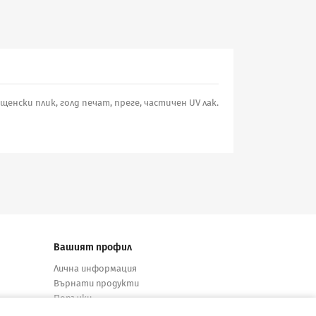
пощенски плик, голд печат, преге, частичен UV лак.
Вашият профил
Лична информация
Върнати продукти
Поръчки
Кредитни известия