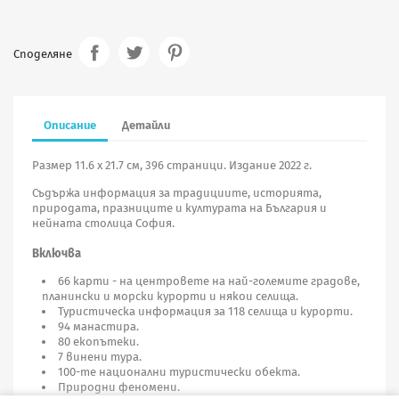
Споделяне
Описание
Детайли
Размер 11.6 х 21.7 см, 396 страници. Издание 2022 г.
Съдържа информация за традициите, историята,
природата, празниците и културата на България и
нейната столица София.
Включва
66 карти - на центровете на най-големите градове,
планински и морски курорти и някои селища.
Туристическа информация за 118 селища и курорти.
94 манастира.
80 екопътеки.
7 винени тура.
100-те национални туристически обекта.
Природни феномени.