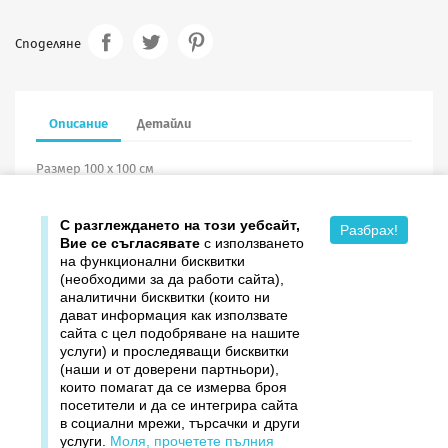
Споделяне
Описание
Детайли
Размер 100 х 100 см
комплект PVC лайсни
С разглеждането на този уебсайт,
Разбрах!
Вие се съгласявате
с използването
на функционални бисквитки
(необходими за да работи сайта),
аналитични бисквитки (които ни
дават информация как използвате

Продукти
сайта с цел подобряване на нашите
услуги) и проследяващи бисквитки

Издателство ДОМИНО
(наши и от доверени партньори),
които помагат да се измерва броя
посетители и да се интегрира сайта

Връзки
в социални мрежи, търсачки и други
услуги.
Моля, прочетете пълния