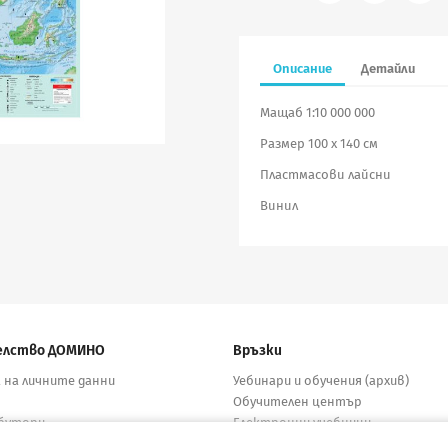
Описание
Детайли
Мащаб 1:10 000 000
Размер 100 х 140 см
Пластмасови лайсни
Винил
елство ДОМИНО
Връзки
 на личните данни
Уебинари и обучения (архив)
Обучителен център
бутори
Електронни учебници
кти
Материали за учители