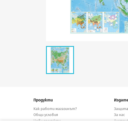
Продукти
Издат
Как работи магазинът?
Защита
Общи условия
За нас
Нови продукти
Дистри
Намалени
Конта