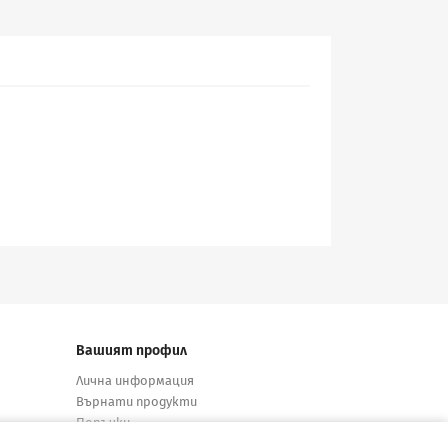
Вашият профил
Лична информация
Върнати продукти
Поръчки
Кредитни известия