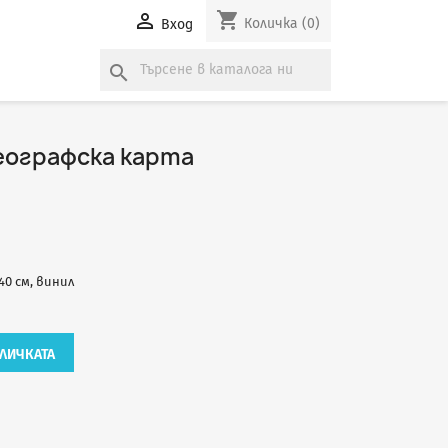
shopping_cart

Количка
(0)
Вход
search
еографска карта
140 см, винил
ЛИЧКАТА