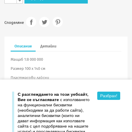
Споделяне
Описание
Детайли
Мащаб 1:8 000 000
Размер 100 х 140 см
Пластмасови лайсни
Винил
С разглеждането на този уебсайт,
Разбрах!
Вие се съгласявате
с използването
на функционални бисквитки
(необходими за да работи сайта),
аналитични бисквитки (които ни
дават информация как използвате

Продукти
сайта с цел подобряване на нашите
услуги) и проследяващи бисквитки