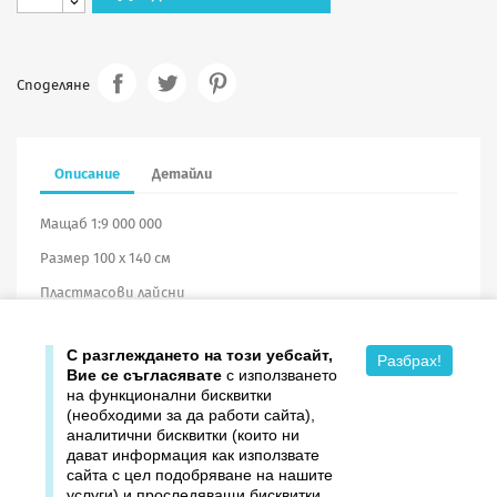
Споделяне
Описание
Детайли
Мащаб 1:9 000 000
Размер 100 х 140 см
Пластмасови лайсни
Винил
С разглеждането на този уебсайт,
Разбрах!
Вие се съгласявате
с използването
на функционални бисквитки
(необходими за да работи сайта),
аналитични бисквитки (които ни
дават информация как използвате

Продукти
сайта с цел подобряване на нашите
услуги) и проследяващи бисквитки