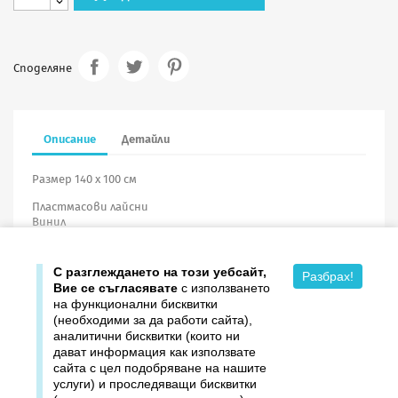
Споделяне
Описание
Детайли
Размер 140 х 100 см
Пластмасови лайсни
Винил
С разглеждането на този уебсайт,
Разбрах!
Вие се съгласявате
с използването
на функционални бисквитки
(необходими за да работи сайта),
аналитични бисквитки (които ни
дават информация как използвате

Продукти
сайта с цел подобряване на нашите
услуги) и проследяващи бисквитки

Издателство ДОМИНО