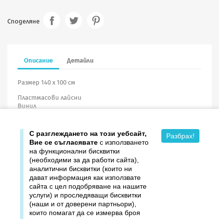
Споделяне
Описание
Детайли
Размер 140 х 100 см
Пластмасови лайсни
Винил
С разглеждането на този уебсайт,
Разбрах!
Вие се съгласявате
с използването
на функционални бисквитки
(необходими за да работи сайта),
аналитични бисквитки (които ни
дават информация как използвате

Продукти
сайта с цел подобряване на нашите
услуги) и проследяващи бисквитки

Издателство ДОМИНО
(наши и от доверени партньори),
които помагат да се измерва броя