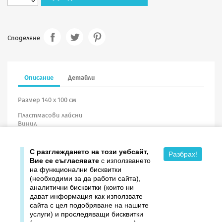
Споделяне
Описание
Детайли
Размер 140 х 100 см
Пластмасови лайсни
Винил
С разглеждането на този уебсайт,
Разбрах!
Вие се съгласявате
с използването
на функционални бисквитки
(необходими за да работи сайта),
аналитични бисквитки (които ни
дават информация как използвате

Продукти
сайта с цел подобряване на нашите
услуги) и проследяващи бисквитки

Издателство ДОМИНО