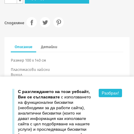
Споделяне
Описание
Детайли
Размер 100 х 140 см
Пластмасови лайсни
Винил
С разглеждането на този уебсайт,
Разбрах!
Вие се съгласявате
с използването
на функционални бисквитки
(необходими за да работи сайта),
аналитични бисквитки (които ни
дават информация как използвате

Продукти
сайта с цел подобряване на нашите
услуги) и проследяващи бисквитки

Издателство ДОМИНО