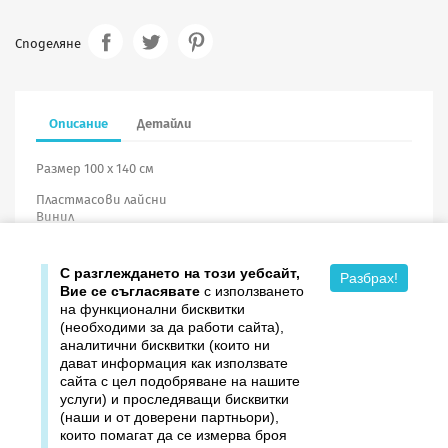
Споделяне
Описание
Детайли
Размер 100 х 140 см
Пластмасови лайсни
Винил
С разглеждането на този уебсайт,
Разбрах!
Вие се съгласявате
с използването
на функционални бисквитки
(необходими за да работи сайта),
аналитични бисквитки (които ни
дават информация как използвате

Продукти
сайта с цел подобряване на нашите
услуги) и проследяващи бисквитки

Издателство ДОМИНО
(наши и от доверени партньори),
които помагат да се измерва броя