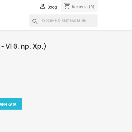
shopping_cart

Количка
(0)
Вход
search
- VI в. пр. Хр.)
ЛИЧКАТА