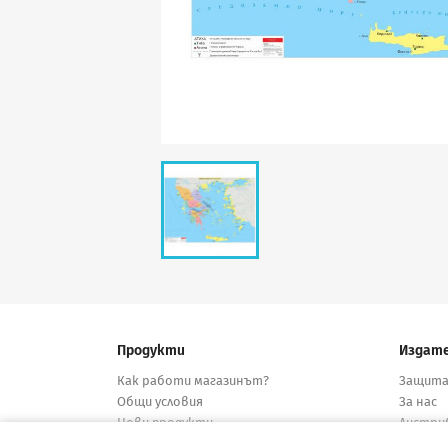
Продукти
Издат
Как работи магазинът?
Защита
Общи условия
За нас
Нови продукти
Дистри
Намалени
Конта