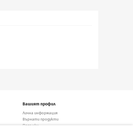
Вашият профил
Лична информация
Върнати продукти
Поръчки
Кредитни известия