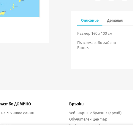
Описание
Детайли
Размер 140 х 100 см
Пластмасови лайсни
Винил
елство ДОМИНО
Връзки
 на личните данни
Уебинари и обучения (архив)
Обучителен център
бутори
Електронни учебници
кти
Материали за учители