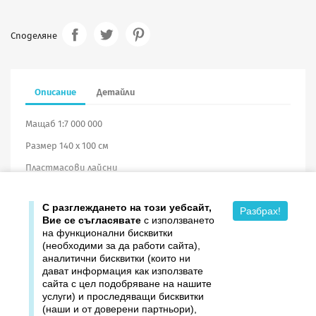
Споделяне
Описание
Детайли
Мащаб 1:7 000 000
Размер 140 х 100 см
Пластмасови лайсни
Винил
С разглеждането на този уебсайт,
Разбрах!
Вие се съгласявате
с използването
на функционални бисквитки
(необходими за да работи сайта),
аналитични бисквитки (които ни
дават информация как използвате

Продукти
сайта с цел подобряване на нашите
услуги) и проследяващи бисквитки

Издателство ДОМИНО
(наши и от доверени партньори),