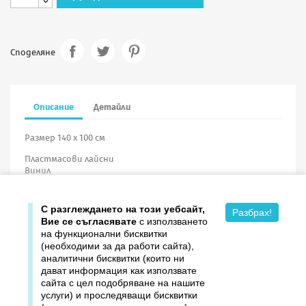
Споделяне
Описание
Детайли
Размер 140 х 100 см
Пластмасови лайсни
Винил
С разглеждането на този уебсайт,
Разбрах!
Вие се съгласявате
с използването
на функционални бисквитки
(необходими за да работи сайта),
аналитични бисквитки (които ни
дават информация как използвате

Продукти
сайта с цел подобряване на нашите
услуги) и проследяващи бисквитки

Издателство ДОМИНО