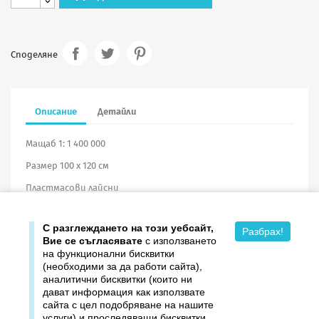
Споделяне
Описание
Детайли
Мащаб 1: 1 400 000
Размер 100 х 120 см
Пластмасови лайсни
С разглеждането на този уебсайт,
Разбрах!
Вие се съгласявате
с използването
на функционални бисквитки
(необходими за да работи сайта),
аналитични бисквитки (които ни
дават информация как използвате

Продукти
сайта с цел подобряване на нашите
услуги) и проследяващи бисквитки