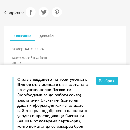
Споделяне
Описание
Детайли
Размер 140 х 100 см
Пластмасови лайсни
Винил
С разглеждането на този уебсайт,
Разбрах!
Вие се съгласявате
с използването
на функционални бисквитки
(необходими за да работи сайта),
аналитични бисквитки (които ни
дават информация как използвате

Продукти
сайта с цел подобряване на нашите
услуги) и проследяващи бисквитки

Издателство ДОМИНО
(наши и от доверени партньори),
които помагат да се измерва броя