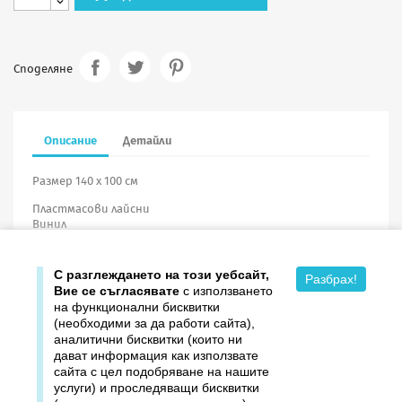
Споделяне
Описание
Детайли
Размер 140 х 100 см
Пластмасови лайсни
Винил
С разглеждането на този уебсайт,
Разбрах!
Вие се съгласявате
с използването
на функционални бисквитки
(необходими за да работи сайта),
аналитични бисквитки (които ни
дават информация как използвате

Продукти
сайта с цел подобряване на нашите
услуги) и проследяващи бисквитки

Издателство ДОМИНО