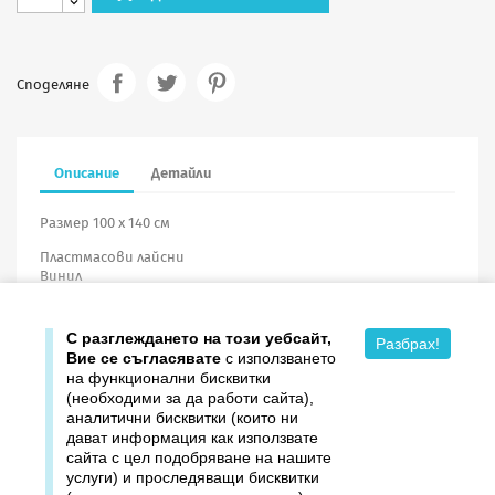
Споделяне
Описание
Детайли
Размер 100 х 140 см
Пластмасови лайсни
Винил
С разглеждането на този уебсайт,
Разбрах!
Вие се съгласявате
с използването
на функционални бисквитки
(необходими за да работи сайта),
аналитични бисквитки (които ни
дават информация как използвате

Продукти
сайта с цел подобряване на нашите
услуги) и проследяващи бисквитки

Издателство ДОМИНО