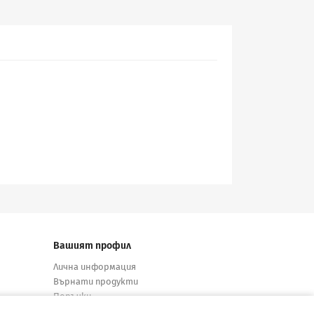
Вашият профил
Лична информация
Върнати продукти
Поръчки
Кредитни известия