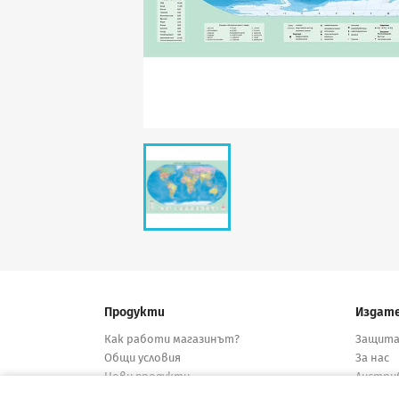
Продукти
Издат
Как работи магазинът?
Защита
Общи условия
За нас
Нови продукти
Дистри
Намалени
Конта