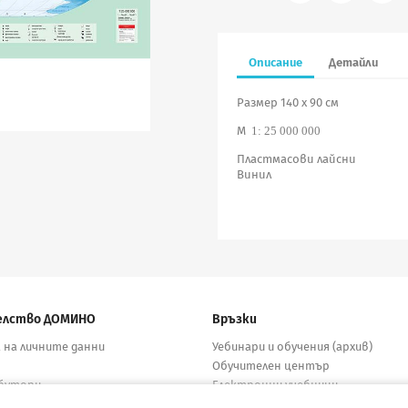
Описание
Детайли
Размер 140 х 90 см
М
1: 25 000 000
Пластмасови лайсни
Винил
елство ДОМИНО
Връзки
 на личните данни
Уебинари и обучения (архив)
Обучителен център
бутори
Електронни учебници
кти
Материали за учители