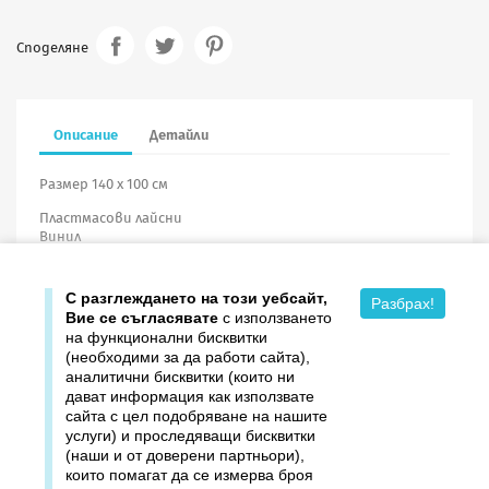
Споделяне
Описание
Детайли
Размер 140 х 100 см
Пластмасови лайсни
Винил
С разглеждането на този уебсайт,
Разбрах!
Вие се съгласявате
с използването
на функционални бисквитки
(необходими за да работи сайта),
аналитични бисквитки (които ни
дават информация как използвате

Продукти
сайта с цел подобряване на нашите
услуги) и проследяващи бисквитки

Издателство ДОМИНО
(наши и от доверени партньори),
които помагат да се измерва броя