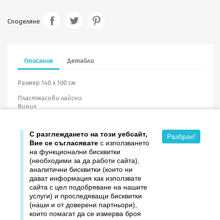
Споделяне
Описание
Детайли
Размер 140 х 100 см
Пластмасови лайсни
Винил
С разглеждането на този уебсайт,
Разбрах!
Вие се съгласявате
с използването
на функционални бисквитки
(необходими за да работи сайта),
аналитични бисквитки (които ни
дават информация как използвате

Продукти
сайта с цел подобряване на нашите
услуги) и проследяващи бисквитки

Издателство ДОМИНО
(наши и от доверени партньори),
които помагат да се измерва броя