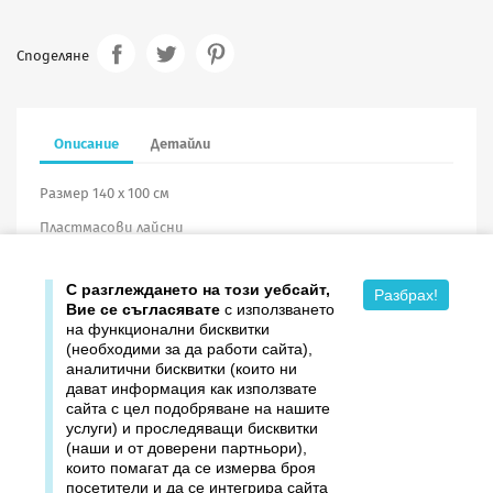
Споделяне
Описание
Детайли
Размер 140 х 100 см
Пластмасови лайсни
Винил
С разглеждането на този уебсайт,
Разбрах!
Вие се съгласявате
с използването
на функционални бисквитки
(необходими за да работи сайта),
аналитични бисквитки (които ни
дават информация как използвате

Продукти
сайта с цел подобряване на нашите
услуги) и проследяващи бисквитки

Издателство ДОМИНО
(наши и от доверени партньори),
които помагат да се измерва броя
посетители и да се интегрира сайта
Връзки