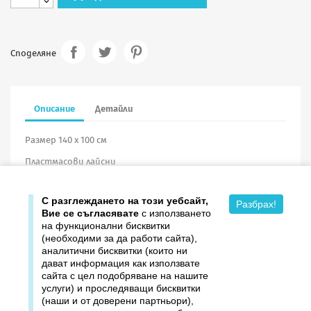
Споделяне
Описание
Детайли
Размер 140 х 100 см
Пластмасови лайсни
Винил
С разглеждането на този уебсайт,
Разбрах!
Вие се съгласявате
с използването
на функционални бисквитки
(необходими за да работи сайта),
аналитични бисквитки (които ни
дават информация как използвате

Продукти
сайта с цел подобряване на нашите
услуги) и проследяващи бисквитки

Издателство ДОМИНО
(наши и от доверени партньори),