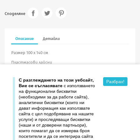
Споделяне
Описание
Детайли
Размер 100 х 140 см
Пластмасови лайсни
Винил
С разглеждането на този уебсайт,
Разбрах!
Вие се съгласявате
с използването
на функционални бисквитки
(необходими за да работи сайта),
аналитични бисквитки (които ни
дават информация как използвате

Продукти
сайта с цел подобряване на нашите
услуги) и проследяващи бисквитки

Издателство ДОМИНО
(наши и от доверени партньори),
които помагат да се измерва броя
посетители и да се интегрира сайта

Връзки