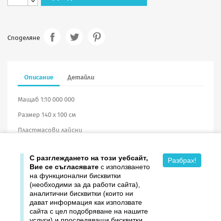
Споделяне
Описание
Детайли
Мащаб 1:10 000 000
Размер 140 х 100 см
Пластмасови лайсни
Винил
С разглеждането на този уебсайт,
Разбрах!
Вие се съгласявате
с използването
на функционални бисквитки
(необходими за да работи сайта),
аналитични бисквитки (които ни
дават информация как използвате

Продукти
сайта с цел подобряване на нашите
услуги) и проследяващи бисквитки