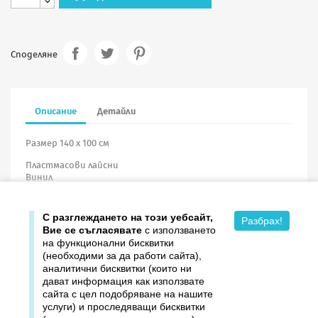
Споделяне
Описание
Детайли
Размер 140 х 100 см
Пластмасови лайсни
Винил
С разглеждането на този уебсайт,
Разбрах!
Вие се съгласявате
с използването
на функционални бисквитки
(необходими за да работи сайта),
аналитични бисквитки (които ни
дават информация как използвате

Продукти
сайта с цел подобряване на нашите
услуги) и проследяващи бисквитки

Издателство ДОМИНО