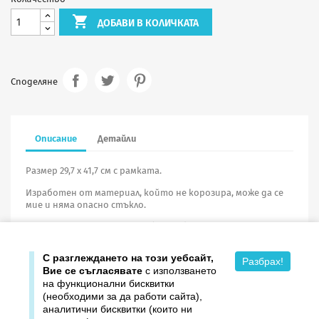

ДОБАВИ В КОЛИЧКАТА
Споделяне
Описание
Детайли
Размер 29,7 х 41,7 см с рамката.
Изработен от материал, който не корозира, може да се
мие и няма опасно стъкло.
При поръчка на портрети
без рамка
минималното
количество е
10 броя
.
С разглеждането на този уебсайт,
Разбрах!
Вие се съгласявате
с използването
на функционални бисквитки
(необходими за да работи сайта),
аналитични бисквитки (които ни