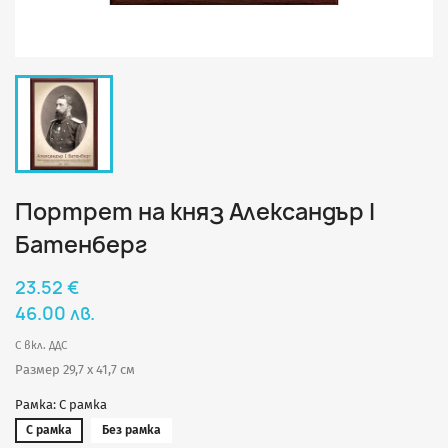
Портрет на княз Александър I
Батенберг
23.52 €
46.00 лв.
С вкл. ДДС
Размер 29,7 х 41,7 см
Рамка: С рамка
С рамка
Без рамка