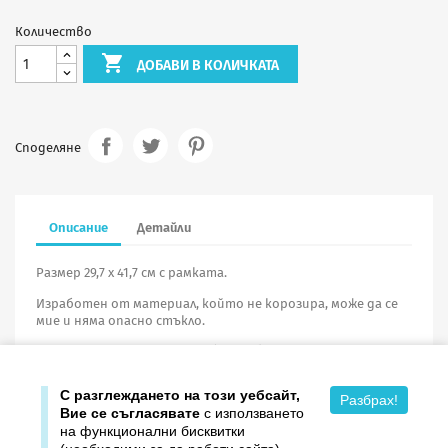
Количество

ДОБАВИ В КОЛИЧКАТА
Споделяне
Описание
Детайли
Размер 29,7 х 41,7 см с рамката.
Изработен от материал, който не корозира, може да се
мие и няма опасно стъкло.
При поръчка на портрети
без рамка
минималното
количество е
10 броя
.
С разглеждането на този уебсайт,
Разбрах!
Вие се съгласявате
с използването
на функционални бисквитки