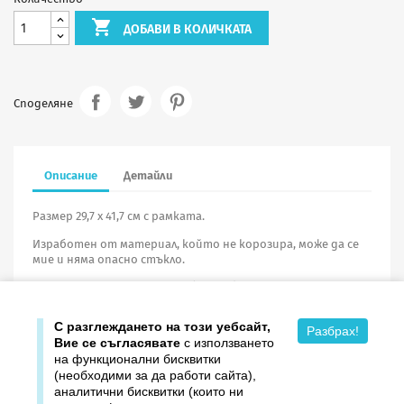

ДОБАВИ В КОЛИЧКАТА
Споделяне
Описание
Детайли
Размер 29,7 х 41,7 см с рамката.
Изработен от материал, който не корозира, може да се
мие и няма опасно стъкло.
При поръчка на портрети
без рамка
минималното
количество е
10 броя
.
С разглеждането на този уебсайт,
Разбрах!
Вие се съгласявате
с използването
на функционални бисквитки
(необходими за да работи сайта),
аналитични бисквитки (които ни