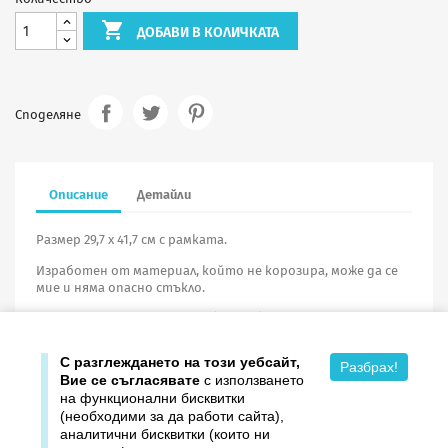

ДОБАВИ В КОЛИЧКАТА
Споделяне
Описание
Детайли
Размер 29,7 х 41,7 см с рамката.
Изработен от материал, който не корозира, може да се
мие и няма опасно стъкло.
При поръчка на портрети
без рамка
минималното
количество е
10 броя
.
С разглеждането на този уебсайт,
Разбрах!
Вие се съгласявате
с използването
на функционални бисквитки
(необходими за да работи сайта),
аналитични бисквитки (които ни