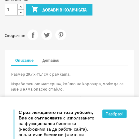

ДОБАВИ В КОЛИЧКАТА
Споделяне
Описание
Детайли
Размер 29,7 х 41,7 см с рамката.
Изработен от материал, който не корозира, може да се
мие и няма опасно стъкло.
При поръчка на портрети
без рамка
минималното
количество е
10 броя
.
С разглеждането на този уебсайт,
Разбрах!
Вие се съгласявате
с използването
на функционални бисквитки
(необходими за да работи сайта),
аналитични бисквитки (които ни