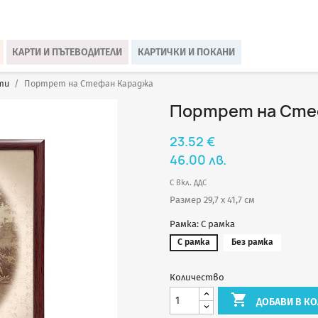
КАРТИ И ПЪТЕВОДИТЕЛИ
КАРТИЧКИ И ПОКАНИ
ти
Портрет на Стефан Караджа
Портрет на Сте
23.52 €
46.00 лв.
С вкл. ДДС
Размер 29,7 х 41,7 см
Рамка: С рамка
С рамка
Без рамка
Количество

ДОБАВИ В КО