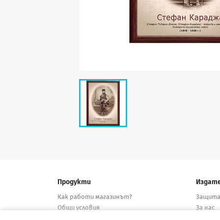
Продукти
Издат
Как работи магазинът?
Защита
Общи условия
За нас
Нови продукти
Дистри