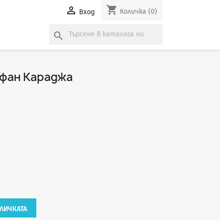
shopping_cart

Количка
(0)
Вход
search
фан Караджа
ЛИЧКАТА