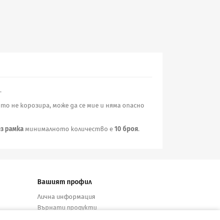
.
о не корозира, може да се мие и няма опасно
з рамка
минималното количество е
10 броя
.
Вашият профил
Лична информация
Върнати продукти
Поръчки