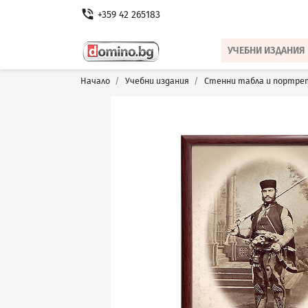
phone_in_talk
+359 42 265183
УЧЕБНИ ИЗДАНИЯ
Начало
Учебни издания
Стенни табла и портре