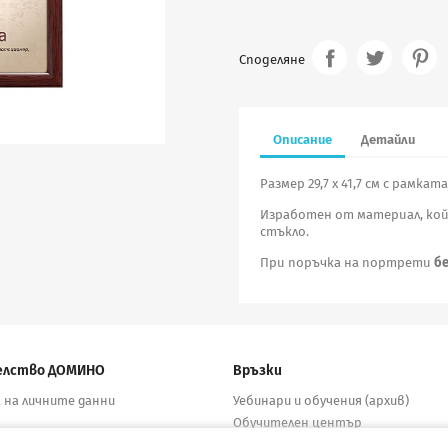
Споделяне
Описание
Детайли
Размер 29,7 х 41,7 см с рамката
Изработен от материал, койт
стъкло.
При поръчка на портрети
бе
елство ДОМИНО
Връзки
 на личните данни
Уебинари и обучения (архив)
Обучителен център
бутори
Електронни учебници