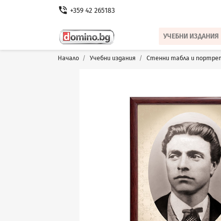
phone_in_talk
+359 42 265183
УЧЕБНИ ИЗДАНИЯ
Начало
Учебни издания
Стенни табла и портре