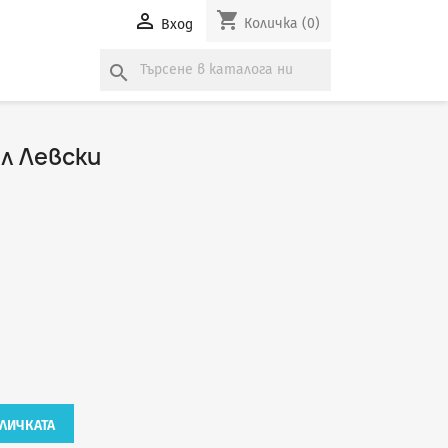
shopping_cart

Количка
(0)
Вход
search
л Левски
ЛИЧКАТА