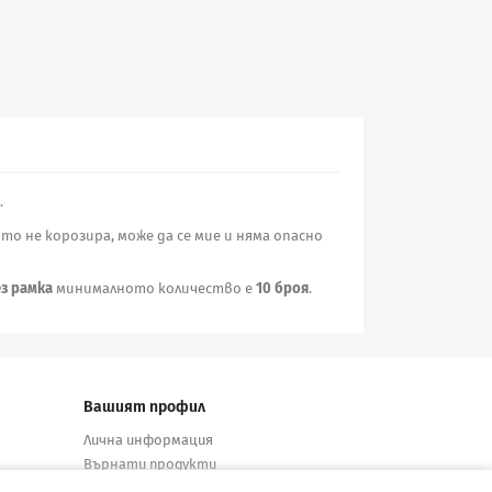
.
о не корозира, може да се мие и няма опасно
з рамка
минималното количество е
10 броя
.
Вашият профил
Лична информация
Върнати продукти
Поръчки