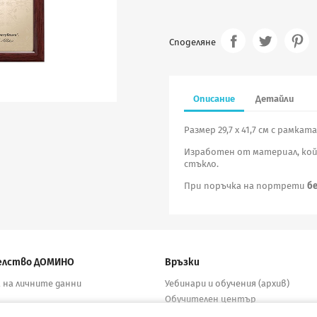
Споделяне
Описание
Детайли
Размер 29,7 х 41,7 см с рамката
Изработен от материал, койт
стъкло.
При поръчка на портрети
бе
елство ДОМИНО
Връзки
 на личните данни
Уебинари и обучения (архив)
Обучителен център
бутори
Електронни учебници