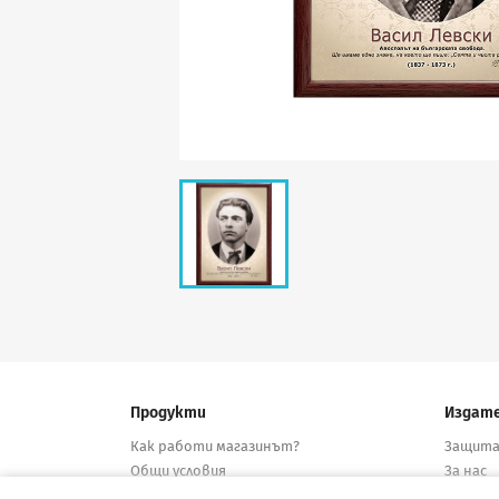
Продукти
Издат
Как работи магазинът?
Защита
Общи условия
За нас
Нови продукти
Дистри