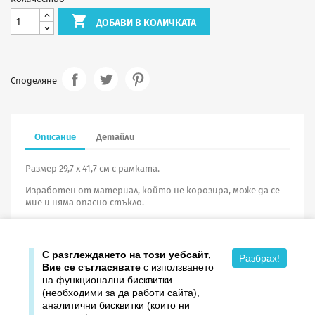

ДОБАВИ В КОЛИЧКАТА
Споделяне
Описание
Детайли
Размер 29,7 х 41,7 см с рамката.
Изработен от материал, който не корозира, може да се
мие и няма опасно стъкло.
При поръчка на портрети
без рамка
минималното
количество е
10 броя
.
С разглеждането на този уебсайт,
Разбрах!
Вие се съгласявате
с използването
на функционални бисквитки
(необходими за да работи сайта),
аналитични бисквитки (които ни