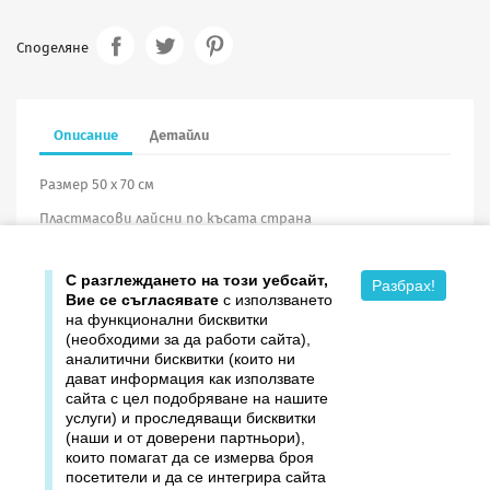
Споделяне
Описание
Детайли
Размер 50 х 70 см
Пластмасови лайсни по късата страна
Винил
С разглеждането на този уебсайт,
Разбрах!
Вие се съгласявате
с използването
на функционални бисквитки
(необходими за да работи сайта),
аналитични бисквитки (които ни
дават информация как използвате

Продукти
сайта с цел подобряване на нашите
услуги) и проследяващи бисквитки

Издателство ДОМИНО
(наши и от доверени партньори),
които помагат да се измерва броя
посетители и да се интегрира сайта

Връзки