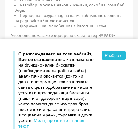
Разтворимост на някои киселини, основи и соли във
вода.
Период на полуразпад на най-стабилните изотопи
на радиоактивните елементи.
Формули и наименования на киселини и соли.
Учебното помагало е одобрено със заповед № РД 09-
317/05.03.2007 г. на министъра на образованието и
науката.
С разглеждането на този уебсайт,
Разбрах!
Вие се съгласявате
с използването
на функционални бисквитки
(необходими за да работи сайта),
аналитични бисквитки (които ни
дават информация как използвате

Продукти
сайта с цел подобряване на нашите
услуги) и проследяващи бисквитки

Издателство ДОМИНО
(наши и от доверени партньори),
които помагат да се измерва броя
посетители и да се интегрира сайта

Връзки
в социални мрежи, търсачки и други
услуги.
Моля, прочетете пълния

Вашият профил
текст
©1997–2026 Домино. Всички права запазени.