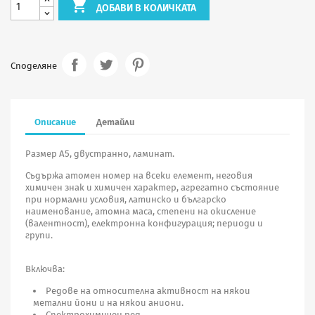

ДОБАВИ В КОЛИЧКАТА
Споделяне
Описание
Детайли
Размер А5, двустраннo, ламинат.
Съдържа атомен номер на всеки елемент, неговия
химичен знак и химичен характер, агрегатно състояние
при нормални условия, латинско и българско
наименование, атомна маса, степени на окисление
(валентност), електронна конфигурация; периоди и
групи.
Включва:
Редове на относителна активност на някои
метални йони и на някои аниони.
Спектрохимичен ред.