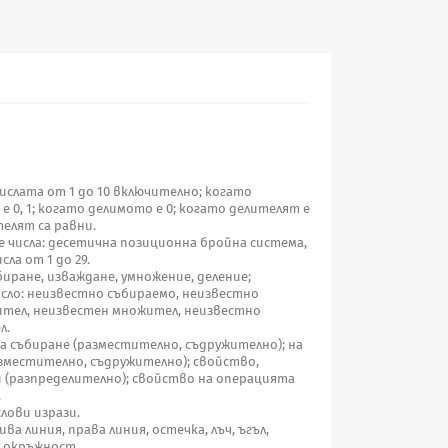
числата от 1 до 10 включително; когато
 0, 1; когато делимото е 0; когато делителят е
елят са равни.
 числа: десетична позиционна бройна система,
ла от 1 до 29.
биране, изваждане, умножение, деление;
сло: неизвестно събираемо, неизвестно
ител, неизвестен множител, неизвестно
л.
а събиране (разместително, съдружително); на
зместително, съдружително); свойство,
 (разпределително); свойство на операцията
.
лови изрази.
а линия, права линия, остечка, лъч, ъгъл,
, окръжност.