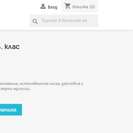
shopping_cart

Количка
(0)
Вход
search
. клас
умножение, естествените числа, действия и
 мерни единици.
ЛИЧКАТА