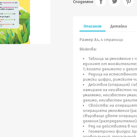
Споделяне
Описание
Детайли
Размер А4, 4 страници
Включва:
Таблица за умножение с 
единият от множителите: е
1; когато делимото и делит
Редица на естествените
римски цифри, римските чис
Действие (операция): съ
намиране на неизвестно чи
умаляемо, неизвестен умал
делимо, неизвестен делите
Свойства: на операцият
операцията умножение (ра
свързващо двете операции
деление (разпределително)
Ред на действията в чис
Геометрични фигури: крив
правоъгълник, триъгълник