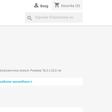
shopping_cart

Количка
(0)
Вход
search
органична химия. Размер 16,3 х 23,5 см
равете запитване »