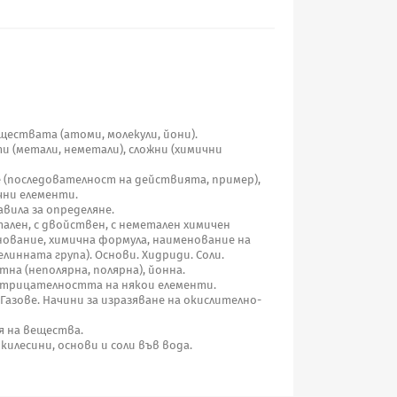
ществата (атоми, молекули, йони).
и (метали, неметали), сложни (химични
 (последователност на действията, пример),
чни елементи.
авила за определяне.
ален, с двойствен, с неметален химичен
нование, химична формула, наименование на
линната група). Основи. Хидриди. Соли.
тна (неполярна, полярна), йонна.
трицателността на някои елементи.
азове. Начини за изразяване на окислително-
 на вещества.
илесини, основи и соли във вода.