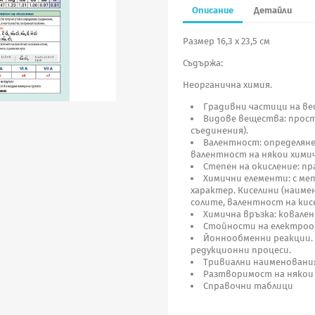
Описание
Детайли
Размер 16,3 х 23,5 см
Съдържа:
Неорганична химия.
Градивни частици на ве
Видове вещества: прост
съединения).
Валентност: определяне
валентност на някои хими
Степен на окисление: пр
Химични елементи: с мет
характер. Киселини (наиме
солите, валентност на кисе
Химична връзка: ковален
Стойности на електроо
Йоннообменни реакции. Г
редукционни процеси.
Тривиални наименования
Разтворимост на някои к
Справочни таблици