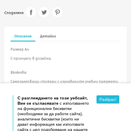
Споделяне
Описание
Детайли
Размер А4
С принцеси в дизайна.
Включва:
Самозалепващи стикери с изучаваните учебни предмети
Година на издаване: 2018
С разглеждането на този уебсайт,
Разбрах!
Вие се съгласявате
с използването
на функционални бисквитки
(необходими за да работи сайта),
аналитични бисквитки (които ни
дават информация как използвате

Продукти
сайта с цел подобряване на нашите