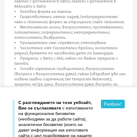
глаголи с допълнение в Dativ.; глаголи с допълнение в
Akkusativ и Dativ.
Основна форма на глагола.
Съществителни имена: падеж; (не)определителен
член и склонение; форми за отрицание; слабо склонение.
Местоимения: лични; въпросителни; притежателни;
показателни; определителни; неопределителни;
относителни; възвратни.
Прилагателно име: спрежение; степенуване.
Числително име: (числителни бройни, числителни
редни); времето по часовника; дати по календара.
Предлози: с Dativ; с Akk; някои по-важни предлози с
Genetiv.
Типове изречения: съобщително; въпросително
(въпроси с въпросителна дума); съюзи (свързват две или
повече главни изречения; Der temporale Nebensatz;
защото; че/да, дали, въпросителна дума; въпреки че,
макар че; за да; ако; въвеждат се с относителни
местоимения; двойни).
С разглеждането на този уебсайт,
Разбрах!
Вие се съгласявате
с използването
на функционални бисквитки
(необходими за да работи сайта),
аналитични бисквитки (които ни
дават информация как използвате

Продукти
сайта с цел подобряване на нашите