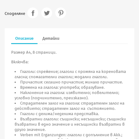
Споделяне
Описание
Детайли
Размер А4, 8 страници.
Включва:
Глаголи: спрежение; глаголи с промяна на кореновата
гласна; спомагателни глаголи; модални глаголи.
Причастия: сегашно причастие; минало причастие.
Времена на глагола: употреба; образуване.
Наклонение на глагола: изявително; повелително;
условно (подчинително, преизказно).
Страдателен залог на глагола: страдателен залог на
действието; страдателен залог на състоянието.
Глаголи с делима/неделима представка.
Възвратни глаголи: същински; несъщински; същински
възвратни в едно значение и несъщински възвратни в
друго значение.
Verben mit Erganzungen: глаголи с допълнение в Akk.;