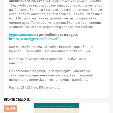
оценяване за 2024 година
. Всеки тест съдържа диктовка,
10 езикови задачи с избираем отговор, текст за четене с
разбиране и въпроси към него – 4 с избираем отговор и 6
със свободен отговор, една задача с творчески характер,
изискваща съставяне на кратък текст по картинка с
опорни думи. Текстовете на диктовките и критериите
за оценката им се намират след края на тестовете.
Аудиозаписите
на диктовките са на адрес
https://www.bgtest.eu/diktovki/
.
Към тестовете има ключове с верните отговори и
критерии за оценка на съчинението по картинка.
В края на помагалото са приложени 22 бланки за
отговори.
Помагалото е подходящо за проверка и оценка на
знанията, определяне на често допусканите грешки,
типичните пропуски и тяхното отстраняване.
Размер 21 х 29.7 см, 156 страници.
ВИЖТЕ СЪЩО И:
-50%