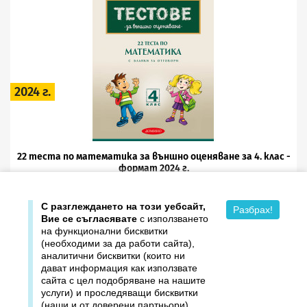
2024 г.
22 теста по математика за външно оценяване за 4. клас -
формат 2024 г.
2.53 €
4.95 лв.
5.06 €
С разглеждането на този уебсайт,
Разбрах!
Вие се съгласявате
с използването
на функционални бисквитки
(необходими за да работи сайта),
аналитични бисквитки (които ни
дават информация как използвате

Продукти
сайта с цел подобряване на нашите
услуги) и проследяващи бисквитки

Издателство ДОМИНО
(наши и от доверени партньори),