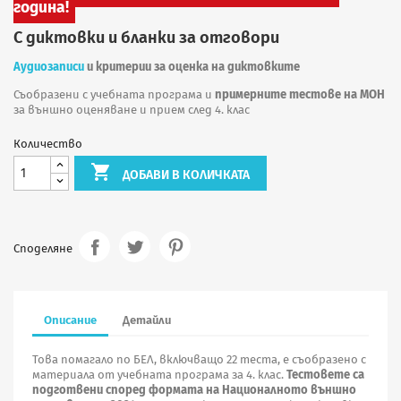
година!
С диктовки и бланки за отговори
Аудиозаписи
и критерии за оценка на диктовките
Съобразени с учебната програма и
примерните тестове на МОН
за външно оценяване и прием след 4. клас
Количество

ДОБАВИ В КОЛИЧКАТА
Споделяне
Описание
Детайли
Това помагало по БЕЛ, включващо 22 теста, е съобразено с
материала от учебната програма за 4. клас.
Тестовете са
подготвени според формата на Националното външно