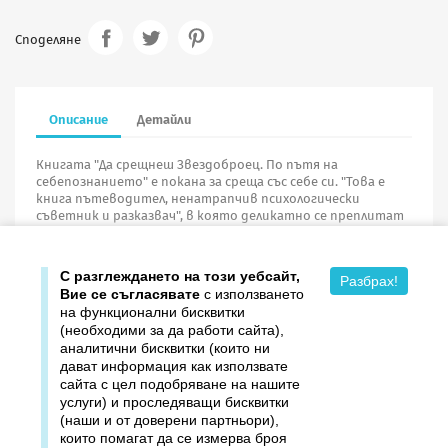
Споделяне
Описание
Детайли
Книгата "Да срещнеш Звездоброец. По пътя на
себепознанието" е покана за среща със себе си. "Това е
книга пътеводител, ненатрапчив психологически
съветник и разказвач", в която деликатно се преплитат
приказни истории за размисъл и теоретико-практически
предложения за себепознание!
С разглеждането на този уебсайт,
Разбрах!
Вие се съгласявате
с използването
на функционални бисквитки
(необходими за да работи сайта),
аналитични бисквитки (които ни
дават информация как използвате

Продукти
сайта с цел подобряване на нашите
услуги) и проследяващи бисквитки

Издателство ДОМИНО
(наши и от доверени партньори),
които помагат да се измерва броя