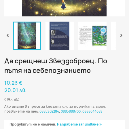


Да срещнеш Звездоброец. По
пътя на себепознанието
10.23 €
20.01 лв.
С вкл. ДДС
Ако имате въпроси за книгата или за поръчката, моля,
позвънете на тел.
0885302284
,
0885888700
,
0888644683
Продуктът не е наличен.
Направете запитване »