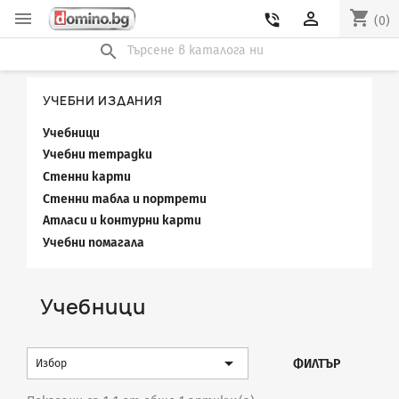
shopping_cart


phone_in_talk
(0)
search
УЧЕБНИ ИЗДАНИЯ
Учебници
Учебни тетрадки
Стенни карти
Стенни табла и портрети
Атласи и контурни карти
Учебни помагала
Учебници

ФИЛТЪР
Избор