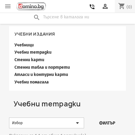
shopping_cart


phone_in_talk
(0)
search
УЧЕБНИ ИЗДАНИЯ
Учебници
Учебни тетрадки
Стенни карти
Стенни табла и портрети
Атласи и контурни карти
Учебни помагала
Учебни тетрадки

ФИЛТЪР
Избор