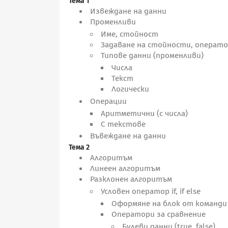
Тема 1
Извеждане на данни
Променливи
Име, стойност
Задаване на стойности, операто
Типове данни (променливи)
Числа
Текст
Логически
Операции
Аритметични (с числа)
С текстове
Въвеждане на данни
Тема 2
Алгоритъм
Линеен алгоритъм
Разклонен алгоритъм
Условен оператор if, if else
Оформяне на блок от команди 
Оператори за сравнение
Булеви данни (true, false)