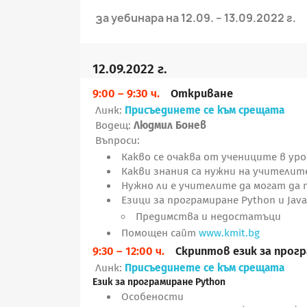
за уебинара на 12.09. – 13.09.2022 г.
12.09.2022 г.
9:00 – 9:30 ч.
Откриване
Линк:
Присъединете се към срещата
Водещ:
Людмил Бонев
Въпроси:
Какво се очаква от учениците в ур
Какви знания са нужни на учителите
Нужно ли е учителите да могат да
Езици за програмиране Python и JavaS
Предимства и недостатъци
Помощен сайт
www.kmit.bg
9:30 – 12:00 ч.
Скриптов език за прог
Линк:
Присъединете се към срещата
Език за програмиране Python
Особености