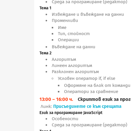
Среда за програмиране (редактор)
Тема 1
Извеждане и въвеждане на данни
Променливи
Име
Тип, стойност
Операции
Въвеждане на данни
Тема 2
Алгоритъм
Линеен алгоритъм
Разклонен алгоритъм
Условен оператор if, if else
Оформяне на блок от команди 
Оператори за сравнение
13:00 – 16:00 ч.
Скриптов език за про
Линк:
Присъединете се към срещата
Език за програмиране JavaScript
Особености
Среда за програмиране (редактор)