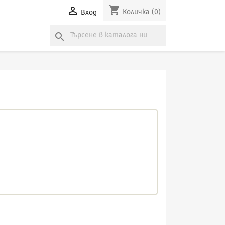
shopping_cart

Количка
(0)
Вход
search