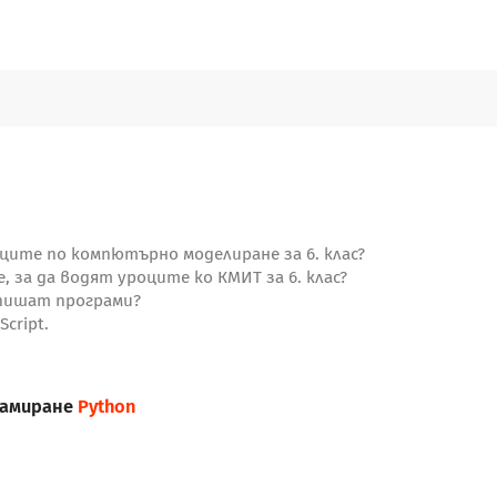
оците по компютърно моделиране за 6. клас?
, за да водят уроците ко КМИТ за 6. клас?
 пишат програми?
cript.
рамиране
Python