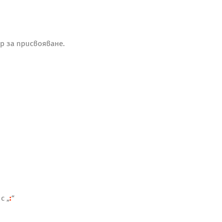
р за присвояване.
с „
:
“