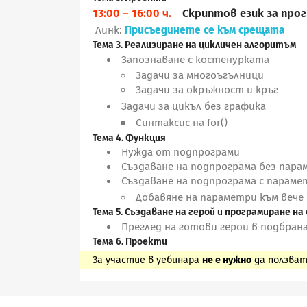
13:00 – 16:00 ч.
Скриптов език за про
Линк:
Присъединете се към срещата
Тема 3. Реализиране на цикличен алгоритъм
Запознаване с костенурката
Задачи за многоъгълници
Задачи за окръжност и кръг
Задачи за цикъл без графика
Синтаксис на for()
Тема 4. Функция
Нужда от подпрограми
Създаване на подпрограма без пар
Създаване на подпрограма с параме
Добавяне на параметри към вече
Тема 5. Създаване на герой и програмиране н
Преглед на готови герои в подбран
Тема 6. Проекти
За участие в уебинара
не е нужно
да ползват