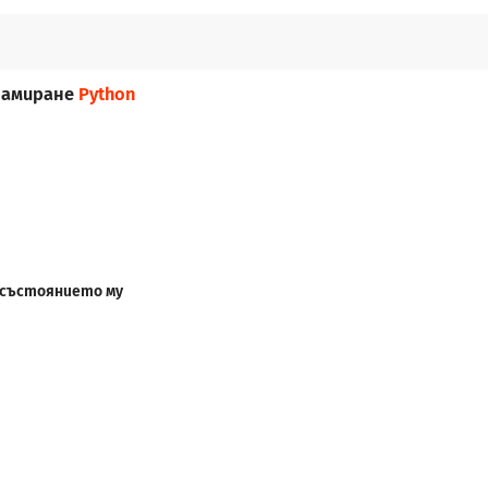
рамиране
Python
а състоянието му