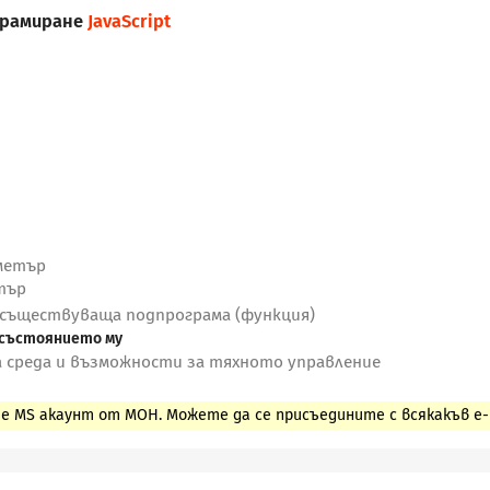
грамиране
JavaScript
аметър
тър
 съществуваща подпрограма (функция)
а състоянието му
а среда и възможности за тяхното управление
е MS акаунт от МОН. Можете да се присъедините с всякакъв e-