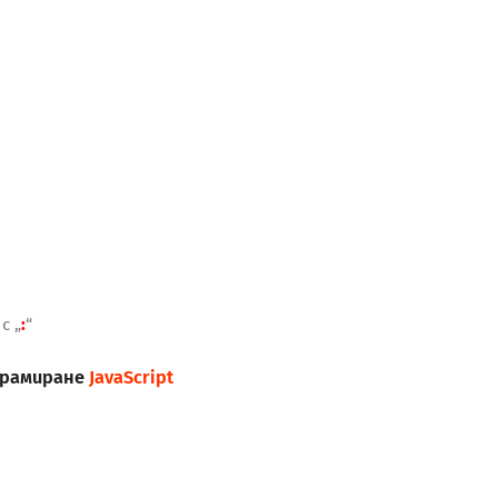
с „
:
“
грамиране
JavaScript